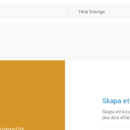
Skapa et
Skapa ett kos
öka dina affär
lösenord för