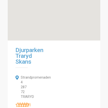
Djurparken
Traryd
Skans
Strandpromenaden
4
287
72
TRARYD
(0)