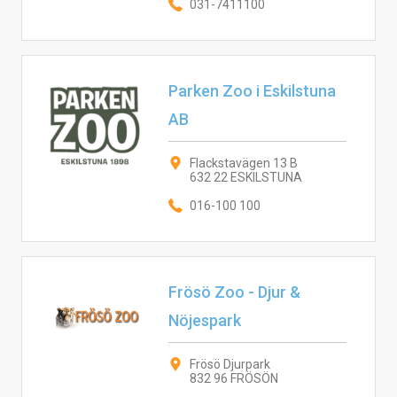
031-7411100
Parken Zoo i Eskilstuna
AB
Flackstavägen 13 B
632 22 ESKILSTUNA
016-100 100
Frösö Zoo - Djur &
Nöjespark
Frösö Djurpark
832 96 FRÖSÖN