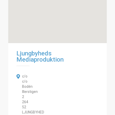
Ljungbyheds
Mediaproduktion
c/o
c/o
Bodén
Illerstigen
2
264
52
LJUNGBYHED