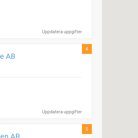
Uppdatera uppgifter
4
ne AB
Uppdatera uppgifter
5
len AB