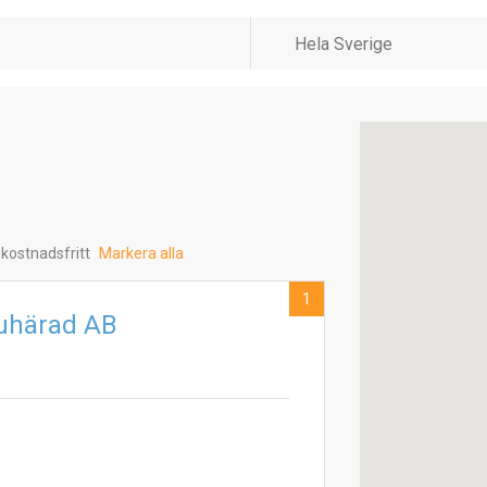
 kostnadsfritt
Markera alla
1
Sjuhärad AB