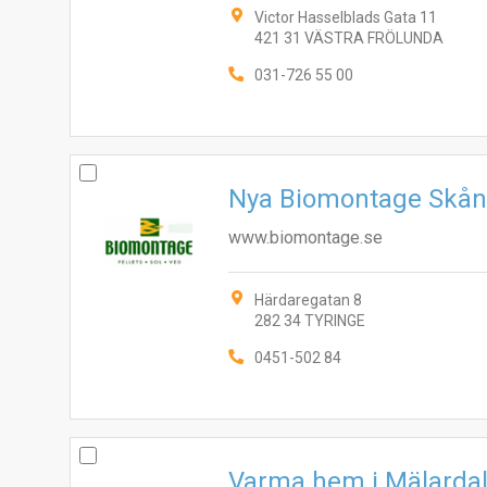
Victor Hasselblads Gata 11
421 31 VÄSTRA FRÖLUNDA
031-726 55 00
Nya Biomontage Skå
www.biomontage.se
Härdaregatan 8
282 34 TYRINGE
0451-502 84
Varma hem i Mälarda