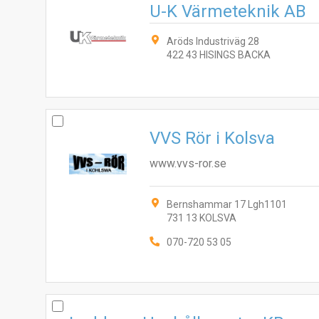
U-K Värmeteknik AB
Aröds Industriväg 28
422 43 HISINGS BACKA
VVS Rör i Kolsva
www.vvs-ror.se
Bernshammar 17 Lgh1101
731 13 KOLSVA
070-720 53 05