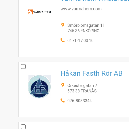
www.varmahem.com
Smörblomsgatan 11
745 36 ENKÖPING
0171-17 00 10
Håkan Fasth Rör AB
Orkestergatan 7
573 38 TRANÅS
076-8083344