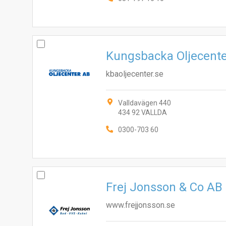
Kungsbacka Oljecent
kbaoljecenter.se
Valldavägen 440
434 92 VALLDA
0300-703 60
Frej Jonsson & Co AB
www.frejjonsson.se