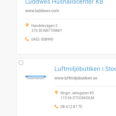
Luddwes Hushållscenter KB
www.luddwes.com
Handelsvägen 2
373 30 NÄTTRABY
0455-308990
Luftmiljöbutiken i St
www.luftmiljobutiken.se
Birger Jarlsgatan 83
113 56 STOCKHOLM
08-612 87 70