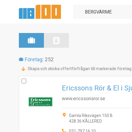
Företag:
252
Skapa och skicka offertförfrågan till markerade företag
Ericssons Rör & El i 
www.ericssonsror.se
Gamla Riksvägen 150 B
428 36 KÅLLERED
031-797 16 10