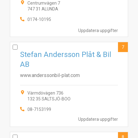
Centrumvägen 7
747 31 ALUNDA
0174-10195
Uppdatera uppgifter
7
Stefan Andersson Plåt & Bil
AB
www.anderssonbil-plat.com
Värmdövägen 736
132 35 SALTSJÖ-BOO
08-7153199
Uppdatera uppgifter
8