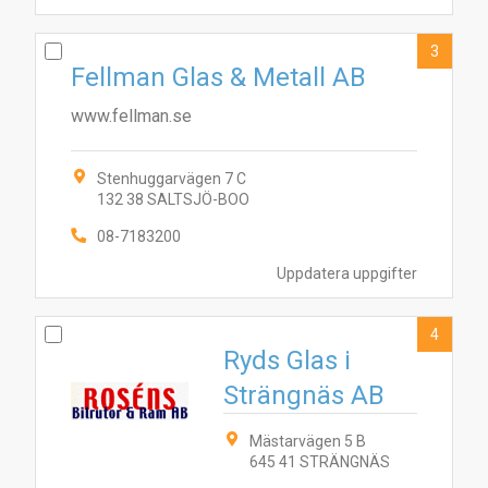
3
Fellman Glas & Metall AB
www.fellman.se
Stenhuggarvägen 7 C
132 38 SALTSJÖ-BOO
08-7183200
Uppdatera uppgifter
4
Ryds Glas i
Strängnäs AB
Mästarvägen 5 B
645 41 STRÄNGNÄS