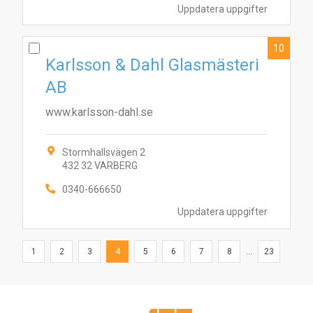
Uppdatera uppgifter
10
Karlsson & Dahl Glasmästeri
AB
www.karlsson-dahl.se
Stormhallsvägen 2
432 32 VARBERG
0340-666650
Uppdatera uppgifter
1
2
3
4
5
6
7
8
...
23