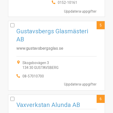
0152-10161
Uppdatera uppgifter
5
Gustavsbergs Glasmästeri
AB
www.gustavsbergsglas.se
Skogsbovägen 3
134 30 GUSTAVSBERG
2
6
4
1
3
5
7
8
10
9
08-57010700
Uppdatera uppgifter
6
Vaxverkstan Alunda AB