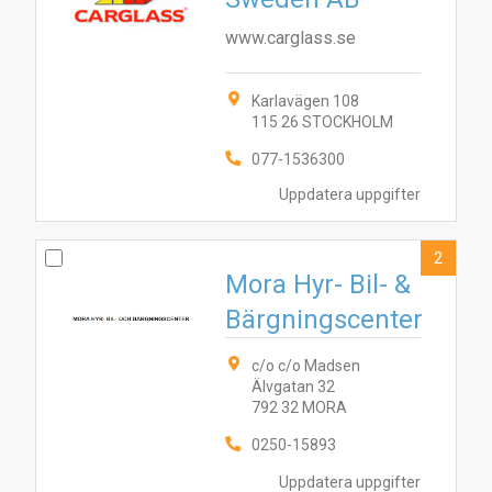
www.carglass.se
Karlavägen 108
115 26 STOCKHOLM
077-1536300
Uppdatera uppgifter
2
Mora Hyr- Bil- &
Bärgningscenter
c/o c/o Madsen
Älvgatan 32
792 32 MORA
0250-15893
Uppdatera uppgifter