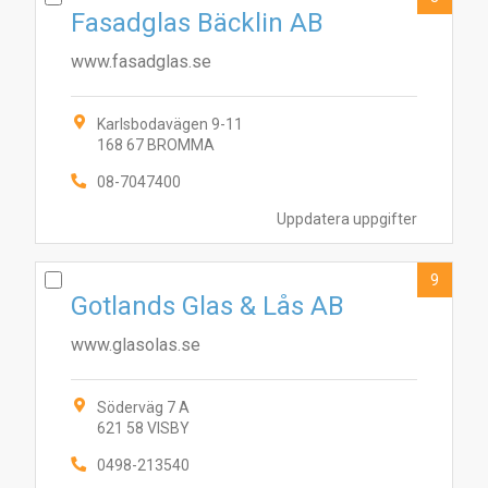
Fasadglas Bäcklin AB
www.fasadglas.se
Karlsbodavägen 9-11
168 67 BROMMA
08-7047400
Uppdatera uppgifter
9
Gotlands Glas & Lås AB
www.glasolas.se
Söderväg 7 A
621 58 VISBY
0498-213540