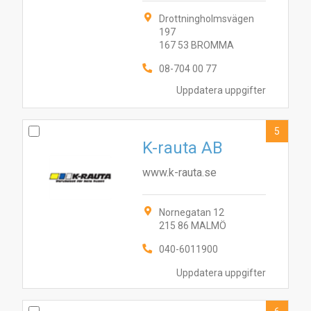
Drottningholmsvägen
197
167 53 BROMMA
08-704 00 77
Uppdatera uppgifter
5
K-rauta AB
www.k-rauta.se
Nornegatan 12
215 86 MALMÖ
4
8
9
6
2
040-6011900
10
1
7
3
5
Uppdatera uppgifter