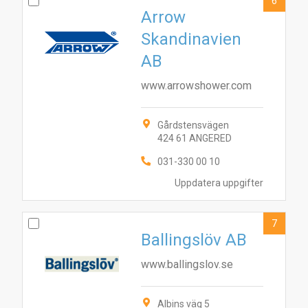
6
Arrow
Skandinavien
AB
www.arrowshower.com
Gårdstensvägen
424 61 ANGERED
031-330 00 10
Uppdatera uppgifter
7
Ballingslöv AB
www.ballingslov.se
Albins väg 5