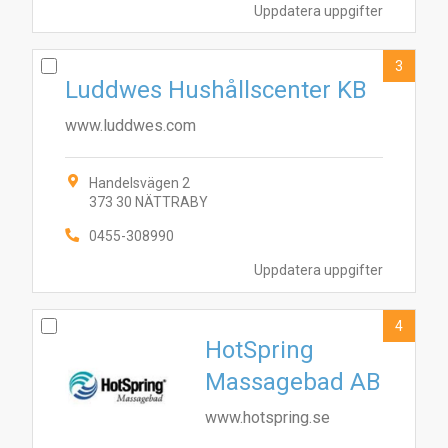
Uppdatera uppgifter
3
Luddwes Hushållscenter KB
www.luddwes.com
Handelsvägen 2
373 30 NÄTTRABY
0455-308990
Uppdatera uppgifter
4
HotSpring
Massagebad AB
www.hotspring.se