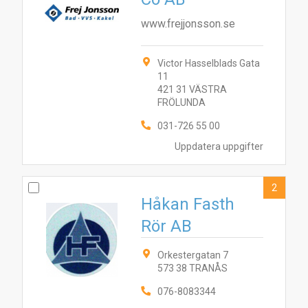
www.frejjonsson.se
Victor Hasselblads Gata
11
421 31 VÄSTRA
FRÖLUNDA
031-726 55 00
Uppdatera uppgifter
2
Håkan Fasth
Rör AB
Orkestergatan 7
573 38 TRANÅS
076-8083344