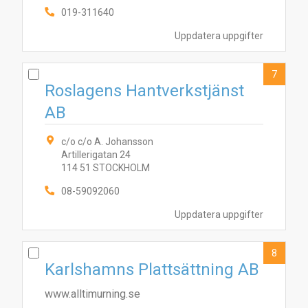
019-311640
Uppdatera uppgifter
7
Roslagens Hantverkstjänst
AB
c/o c/o A. Johansson
Artillerigatan 24
114 51 STOCKHOLM
08-59092060
Uppdatera uppgifter
8
Karlshamns Plattsättning AB
www.alltimurning.se