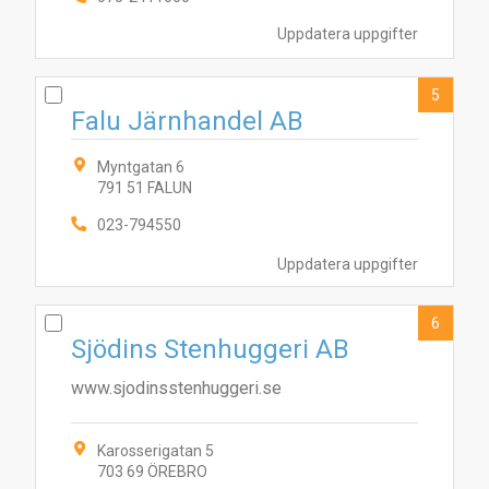
Uppdatera uppgifter
5
Falu Järnhandel AB
Myntgatan 6
791 51 FALUN
4
5
10
6
3
7
9
2
023-794550
8
1
Uppdatera uppgifter
6
Sjödins Stenhuggeri AB
www.sjodinsstenhuggeri.se
Karosserigatan 5
703 69 ÖREBRO