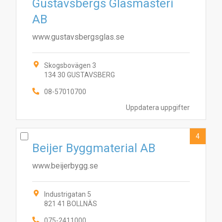
Gustavsbergs Glasmästeri
AB
www.gustavsbergsglas.se
Skogsbovägen 3
134 30 GUSTAVSBERG
08-57010700
Uppdatera uppgifter
4
Beijer Byggmaterial AB
www.beijerbygg.se
Industrigatan 5
821 41 BOLLNÄS
075-2411000