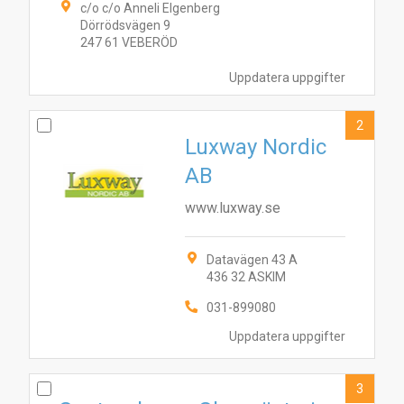
c/o c/o Anneli Elgenberg
Dörrödsvägen 9
247 61 VEBERÖD
Uppdatera uppgifter
2
Luxway Nordic
AB
www.luxway.se
Datavägen 43 A
436 32 ASKIM
031-899080
Uppdatera uppgifter
3