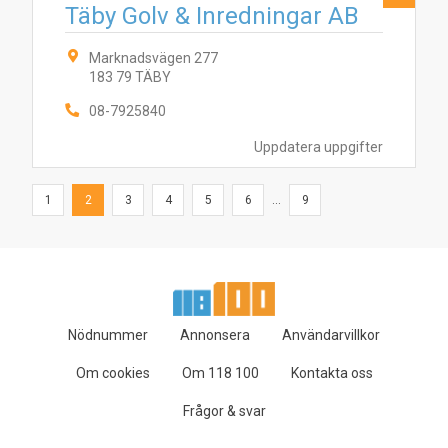
Täby Golv & Inredningar AB
Marknadsvägen 277
183 79 TÄBY
08-7925840
Uppdatera uppgifter
1
2
3
4
5
6
...
9
Nödnummer
Annonsera
Användarvillkor
Om cookies
Om 118 100
Kontakta oss
Frågor & svar