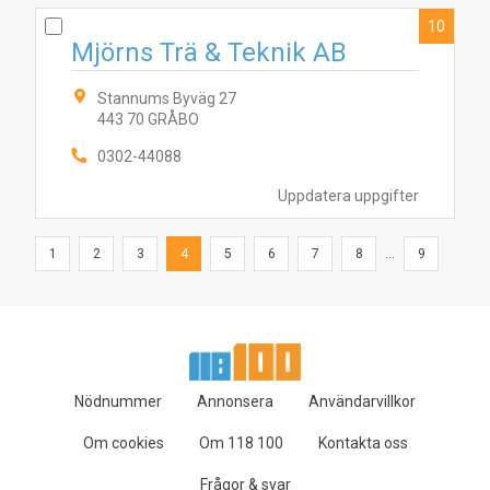
10
Mjörns Trä & Teknik AB
Stannums Byväg 27
443 70 GRÅBO
0302-44088
Uppdatera uppgifter
1
2
3
4
5
6
7
8
...
9
Nödnummer
Annonsera
Användarvillkor
Om cookies
Om 118 100
Kontakta oss
Frågor & svar