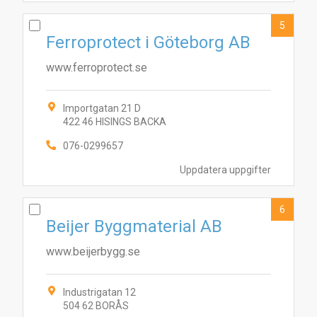
5
Ferroprotect i Göteborg AB
www.ferroprotect.se
Importgatan 21 D
422 46 HISINGS BACKA
076-0299657
4
2
9
10
5
6
8
7
1
3
Uppdatera uppgifter
6
Beijer Byggmaterial AB
www.beijerbygg.se
Industrigatan 12
504 62 BORÅS