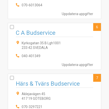
2
3
070-6013064
7
8
5
9
4
10
1
6
Uppdatera uppgifter
6
C A Budservice
Kyrkogatan 35 B Lgh1001
233 42 SVEDALA
040-401349
Uppdatera uppgifter
7
Härs & Tvärs Budservice
Aklejavägen 45
417 19 GÖTEBORG
070-3297221