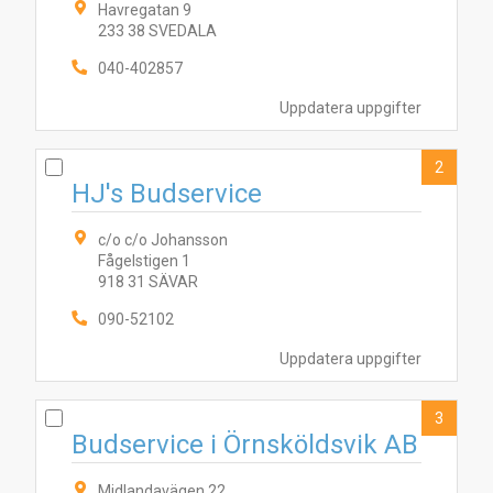
Havregatan 9
233 38 SVEDALA
040-402857
Uppdatera uppgifter
2
HJ's Budservice
c/o c/o Johansson
Fågelstigen 1
918 31 SÄVAR
090-52102
Uppdatera uppgifter
3
Budservice i Örnsköldsvik AB
Midlandavägen 22