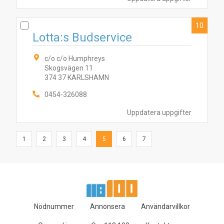
10
Lotta:s Budservice
c/o c/o Humphreys
Skogsvägen 11
374 37 KARLSHAMN
0454-326088
Uppdatera uppgifter
1
2
3
4
5
6
7
Nödnummer
Annonsera
Användarvillkor