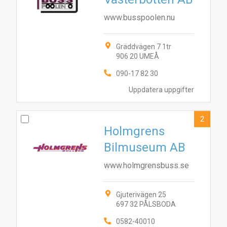
www.busspoolen.nu
Gräddvägen 7 1tr
906 20 UMEÅ
090-17 82 30
Uppdatera uppgifter
2
Holmgrens
Bilmuseum AB
www.holmgrensbuss.se
Gjuterivägen 25
697 32 PÅLSBODA
0582-40010