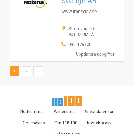
Sverige AB
www.transdev.se
Strömvägen 5
901 32 UMEÅ
090-176300
Uppdatera uppgifter
1
2
3
Nödnummer
Annonsera
Användarvillkor
Om cookies
Om 118 100
Kontakta oss