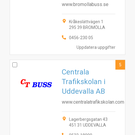
www.bromollabuss.se
Kråkeslättvägen 1
295 39 BROMÖLLA
0456-230 05
Uppdatera uppgifter
5
Centrala
Trafikskolan i
Uddevalla AB
www.centralatrafikskolan.com
Lagerbergsgatan 43
451 31 UDDEVALLA
10
1
7
8