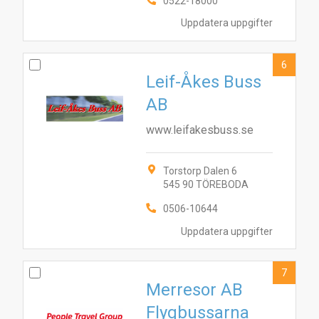
6
2
0522-18000
5
9
3
4
Uppdatera uppgifter
6
Leif-Åkes Buss
AB
www.leifakesbuss.se
Torstorp Dalen 6
545 90 TÖREBODA
0506-10644
Uppdatera uppgifter
7
Merresor AB
Flygbussarna