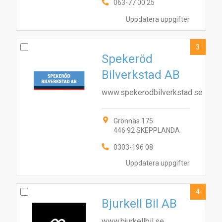
063-77 00 25
Uppdatera uppgifter
3
Spekeröd
Bilverkstad AB
www.spekerodbilverkstad.se
Grönnäs 175
446 92 SKEPPLANDA
0303-196 08
Uppdatera uppgifter
4
Bjurkell Bil AB
www.bjurkellbil.se