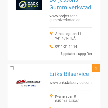
Gummiverkstad
www.borjessons-
gummiverkstad.se
Amperegatan 11
941 47 PITEÅ
0911-21 14 14
Uppdatera uppgifter
2
Eriks Bilservice
www.eriksbilservice.com
Kvarnvägen 8
845 94 HACKÅS