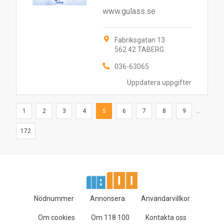
www.gulass.se
Fabriksgatan 13
562 42 TABERG
036-63065
Uppdatera uppgifter
1
2
3
4
5
6
7
8
9
...
172
Nödnummer
Annonsera
Användarvillkor
Om cookies
Om 118 100
Kontakta oss