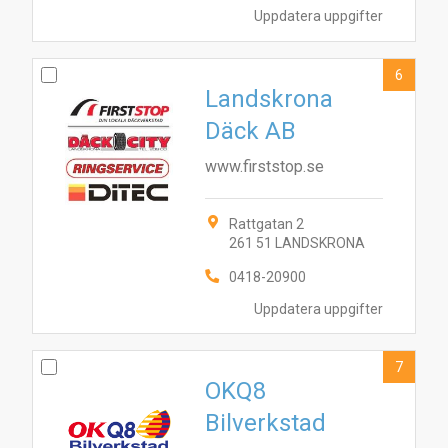
1
2
5
9
4
8
3
10
Uppdatera uppgifter
6
6
Landskrona
Däck AB
www.firststop.se
Rattgatan 2
261 51 LANDSKRONA
0418-20900
Uppdatera uppgifter
7
OKQ8
Bilverkstad