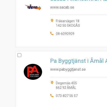
www.sacab.se
Fräsarvägen 18
142 50 SKOGÅS
08-6090909
Pa Byggtjänst i Åmål
www.pabyggtjanst.se
Degernäs 405
662 92 ÅMÅL
073-827 56 57