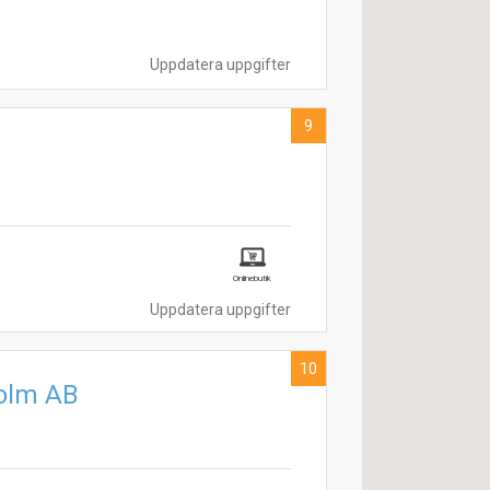
Uppdatera uppgifter
9
Onlinebutik
Uppdatera uppgifter
10
holm AB