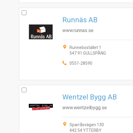
Runnäs AB
www.runnas.se
Runnebostället 1
547 91 GULLSPÅNG
0551-28590
Wentzel Bygg AB
www.wentzelbygg.se
Sparråsvägen 130
442 54 YTTERBY