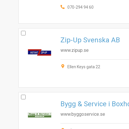
070-294 94 60
Zip-Up Svenska AB
www.zipup.se
Ellen Keys gata 22
Bygg & Service i Box
www.byggoservice.se