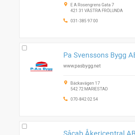
E A Rosengrens Gata 7
421 31 VÄSTRA FRÖLUNDA
031-385 97 00
Pa Svenssons Bygg A
www.pasbygg.net
Bäckavägen 17
542 72 MARIESTAD
070-842 02 54
Såcab Åkericentral A