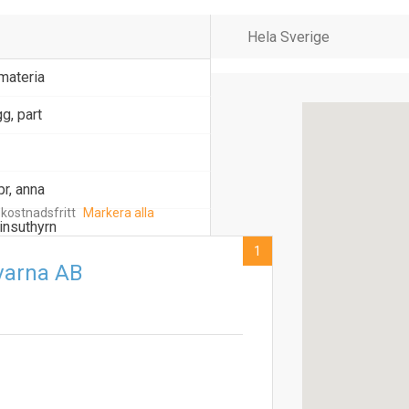
materia
g, part
r, anna
 kostnadsfritt
Markera alla
insuthyrn
1
varna AB