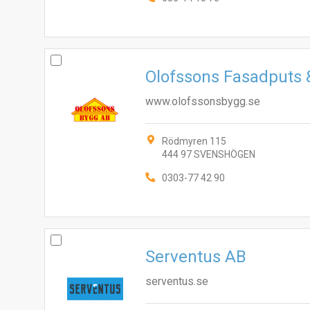
Olofssons Fasadputs 
www.olofssonsbygg.se
Rödmyren 115
444 97 SVENSHÖGEN
0303-77 42 90
Serventus AB
serventus.se