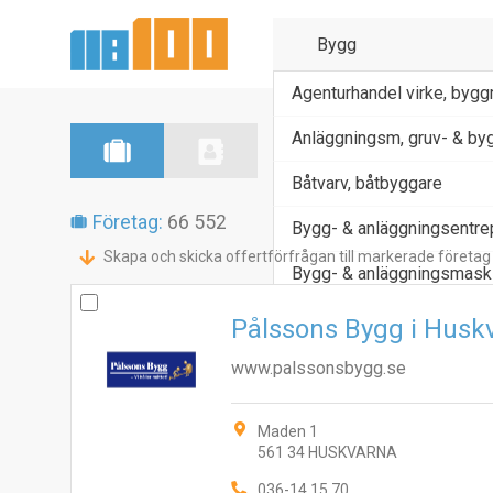
Agenturhandel virke, bygg
Anläggningsm, gruv- & byg
Båtvarv, båtbyggare
Företag:
66 552
Bygg- & anläggningsentrep
Skapa och skicka offertförfrågan till markerade företag
Bygg- & anläggningsmask
Pålssons Bygg i Husk
www.palssonsbygg.se
Maden 1
561 34 HUSKVARNA
036-14 15 70