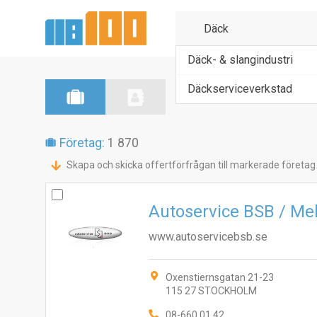
Däck- & slangindustri
Däckserviceverkstad
Företag:
1 870
Skapa och skicka offertförfrågan till markerade företag
Autoservice BSB / M
www.autoservicebsb.se
Oxenstiernsgatan 21-23
115 27 STOCKHOLM
08-660 01 42