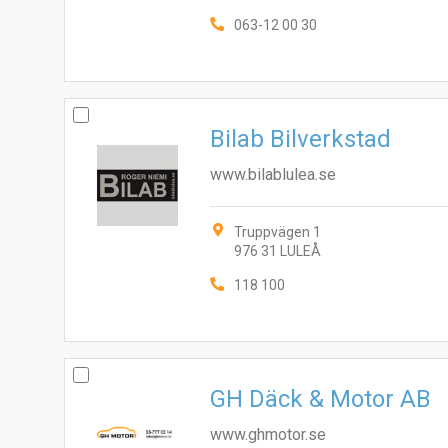
063-12 00 30
Bilab Bilverkstad
www.bilablulea.se
Truppvägen 1
976 31 LULEÅ
118 100
GH Däck & Motor AB
www.ghmotor.se