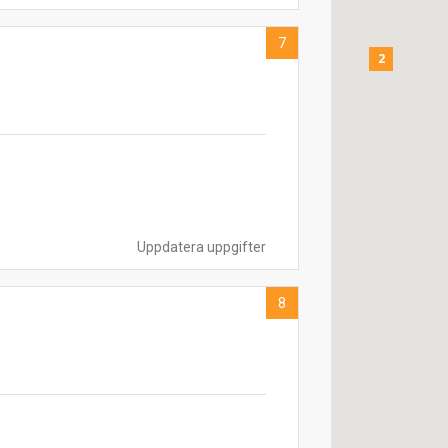
7
2
Uppdatera uppgifter
8