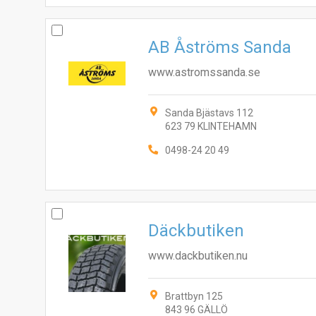
AB Åströms Sanda
www.astromssanda.se
Sanda Bjästavs 112
623 79 KLINTEHAMN
0498-24 20 49
Däckbutiken
www.dackbutiken.nu
Brattbyn 125
843 96 GÄLLÖ