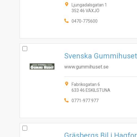
Ljungadalsgatan 1
352 46 VÄXJÖ
0470-775600
Svenska Gummihuset
www.gummihuset.se
Fabriksgatan 6
633 46 ESKILSTUNA
0771-977 977
Gräsbergs Bil i Hagfo