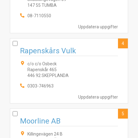
147 55 TUMBA
08-7110550
Uppdatera uppgifter
4
Rapenskårs Vulk
c/o c/o Osbeck
Rapenskår 465
446 92 SKEPPLANDA
0303-746963
Uppdatera uppgifter
5
Moorline AB
6
10
3
5
7
4
8
2
1
9
Killingevägen 24 B