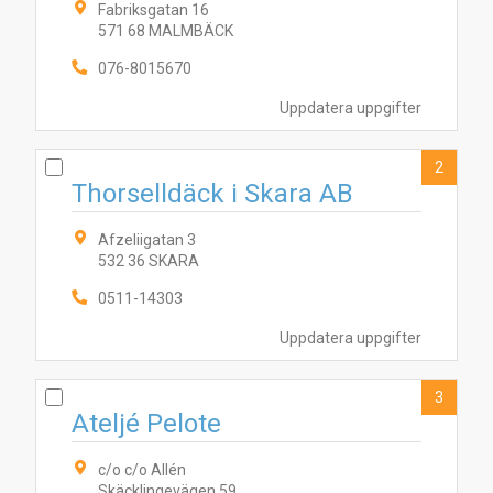
Fabriksgatan 16
571 68 MALMBÄCK
076-8015670
Uppdatera uppgifter
2
Thorselldäck i Skara AB
Afzeliigatan 3
532 36 SKARA
0511-14303
Uppdatera uppgifter
3
Ateljé Pelote
c/o c/o Allén
Skäcklingevägen 59