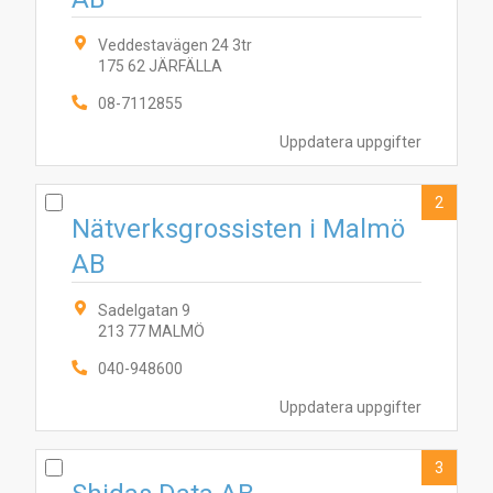
Veddestavägen 24 3tr
175 62 JÄRFÄLLA
08-7112855
Uppdatera uppgifter
2
Nätverksgrossisten i Malmö
AB
Sadelgatan 9
213 77 MALMÖ
040-948600
Uppdatera uppgifter
3