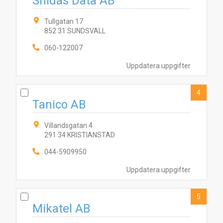
Shidas Data AB
Tullgatan 17
852 31 SUNDSVALL
060-122007
Uppdatera uppgifter
4
Tanico AB
Villandsgatan 4
291 34 KRISTIANSTAD
044-5909950
5
3
8
7
1
6
2
4
Uppdatera uppgifter
5
Mikatel AB