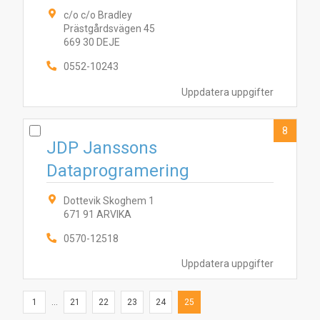
c/o c/o Bradley
Prästgårdsvägen 45
669 30 DEJE
0552-10243
Uppdatera uppgifter
8
JDP Janssons
Dataprogramering
Dottevik Skoghem 1
671 91 ARVIKA
0570-12518
Uppdatera uppgifter
1
...
21
22
23
24
25