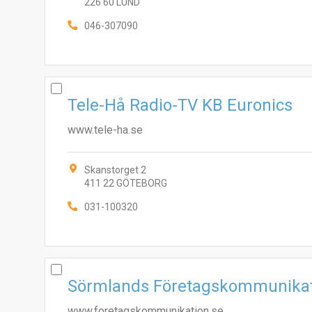
226 60 LUND
046-307090
Tele-Hå Radio-TV KB Euronics
www.tele-ha.se
Skanstorget 2
411 22 GÖTEBORG
031-100320
Sörmlands Företagskommunikat
www.foretagskommunikation.se