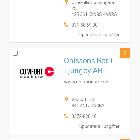
Orrekulla Industrigata
23
425 36 HISINGS KÄRRA
031-58 69 30
Uppdatera uppgifter
5
Ohlssons Rör i
Ljungby AB
www.ohlssonsror.se
Villagatan 4
8
3
9
4
1
6
7
5
10
2
341 44 LJUNGBY
0372-820 40
Uppdatera uppgifter