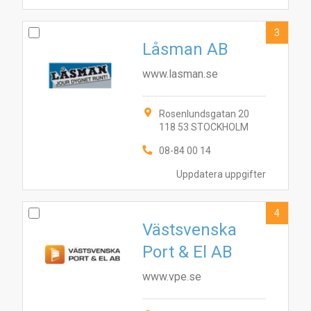
3
Låsman AB
www.lasman.se
Rosenlundsgatan 20
118 53 STOCKHOLM
08-84 00 14
Uppdatera uppgifter
4
Västsvenska
Port & El AB
www.vpe.se