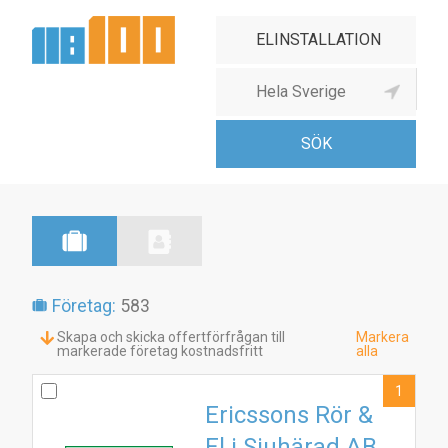
Elinstallationsfirma
Företag:
583
Skapa och skicka offertförfrågan till
Markera
markerade företag kostnadsfritt
alla
1
Ericssons Rör &
El i Sjuhärad AB