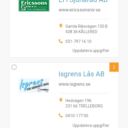
www.ericssonsror.se
Gamla Riksvägen 150 B
428 36 KÅLLERED
031-797 16 10
Uppdatera uppgifter
2
Isgrens Lås AB
www.isgrens.se
Hedvägen 196
231 66 TRELLEBORG
0410-177 00
Uppdatera uppgifter