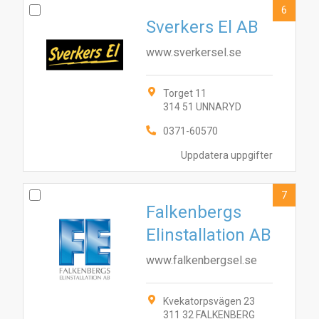
6
Sverkers El AB
www.sverkersel.se
Torget 11
314 51 UNNARYD
0371-60570
Uppdatera uppgifter
7
Falkenbergs
Elinstallation AB
www.falkenbergsel.se
Kvekatorpsvägen 23
311 32 FALKENBERG