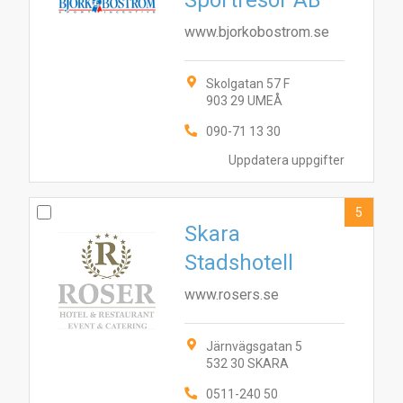
Sportresor AB
www.bjorkobostrom.se
Skolgatan 57 F
903 29 UMEÅ
090-71 13 30
Uppdatera uppgifter
5
Skara
Stadshotell
www.rosers.se
Järnvägsgatan 5
532 30 SKARA
7
4
1
2
8
10
3
5
6
9
0511-240 50