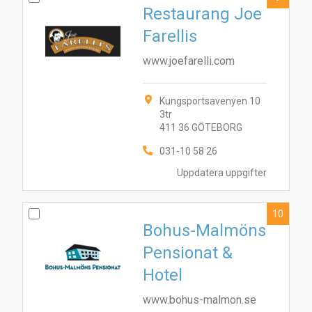
Restaurang Joe
Farellis
www.joefarelli.com
Kungsportsavenyen 10
3tr
411 36 GÖTEBORG
031-10 58 26
Uppdatera uppgifter
10
Bohus-Malmöns
Pensionat &
Hotel
www.bohus-malmon.se