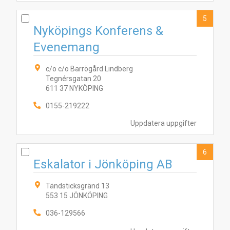
5
Nyköpings Konferens &
Evenemang
8
10
1
4
5
2
7
3
6
c/o c/o Barrögård Lindberg
Tegnérsgatan 20
611 37 NYKÖPING
0155-219222
Uppdatera uppgifter
6
Eskalator i Jönköping AB
Tändsticksgränd 13
553 15 JÖNKÖPING
036-129566