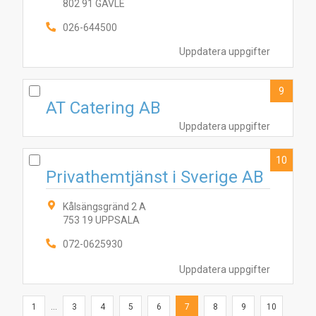
802 91 GÄVLE
026-644500
Uppdatera uppgifter
9
AT Catering AB
Uppdatera uppgifter
10
Privathemtjänst i Sverige AB
Kålsängsgränd 2 A
753 19 UPPSALA
072-0625930
Uppdatera uppgifter
1
...
3
4
5
6
7
8
9
10