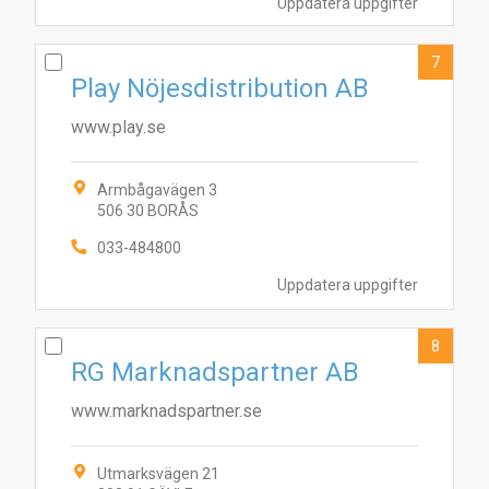
Uppdatera uppgifter
7
Play Nöjesdistribution AB
www.play.se
Armbågavägen 3
506 30 BORÅS
033-484800
Uppdatera uppgifter
8
RG Marknadspartner AB
www.marknadspartner.se
Utmarksvägen 21