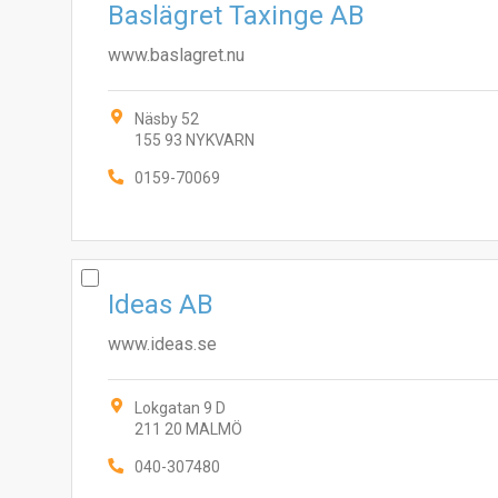
Baslägret Taxinge AB
www.baslagret.nu
Näsby 52
155 93 NYKVARN
0159-70069
Ideas AB
www.ideas.se
Lokgatan 9 D
211 20 MALMÖ
040-307480