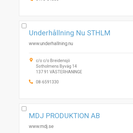
Underhållning Nu STHLM
www.underhallning.nu
c/o c/o Breidensjö
Sotholmens Byväg 14
137 91 VÄSTERHANINGE
08-6591330
MDJ PRODUKTION AB
www.mdj.se