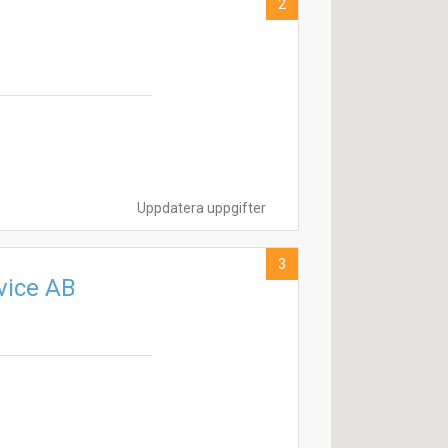
2
Uppdatera uppgifter
3
vice AB