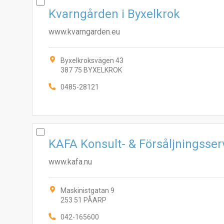
Kvarngården i Byxelkrok
www.kvarngarden.eu
Byxelkroksvägen 43
387 75 BYXELKROK
0485-28121
KAFA Konsult- & Försåljningsser
www.kafa.nu
Maskinistgatan 9
253 51 PÅARP
042-165600