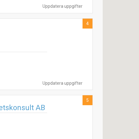
Uppdatera uppgifter
4
Uppdatera uppgifter
5
etskonsult AB