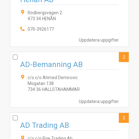
Rödbergsvägen 2
473 34 HENÅN
070-3926177
Uppdatera uppgifter
2
AD-Bemanning AB
c/o c/o Ahmed Demirovic
Mogatan 138
734 36 HALLSTAHAMMAR
Uppdatera uppgifter
3
AD Trading AB
c/o c/o Rge Trading Ab