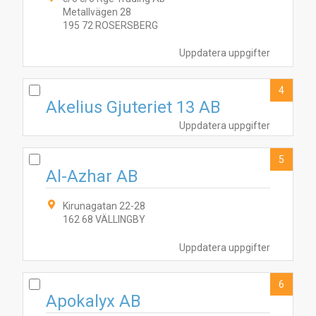
Metallvägen 28
195 72 ROSERSBERG
Uppdatera uppgifter
4
Akelius Gjuteriet 13 AB
Uppdatera uppgifter
5
Al-Azhar AB
Kirunagatan 22-28
2
5
7
1
162 68 VÄLLINGBY
Uppdatera uppgifter
6
Apokalyx AB