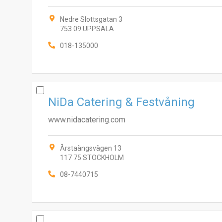
Nedre Slottsgatan 3
753 09 UPPSALA
018-135000
NiDa Catering & Festvåning
www.nidacatering.com
Årstaängsvägen 13
117 75 STOCKHOLM
08-7440715