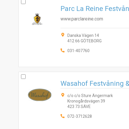
Parc La Reine Festvå
www.parclareine.com
Danska Vägen 14
412 66 GÖTEBORG
031-407760
Wasahof Festvåning &
c/o c/o Sture Ängermark
Kronogårdsvägen 39
423 73 SÄVE
072-3712628