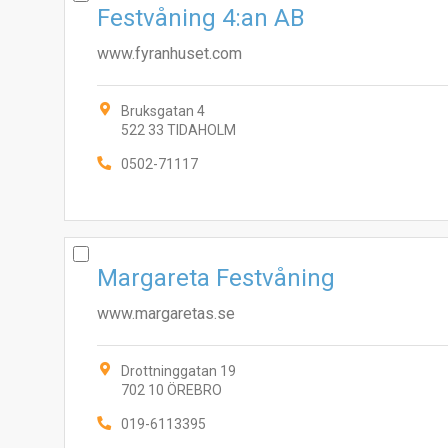
Festvåning 4:an AB
www.fyranhuset.com
Bruksgatan 4
522 33 TIDAHOLM
0502-71117
Margareta Festvåning
www.margaretas.se
Drottninggatan 19
702 10 ÖREBRO
019-6113395