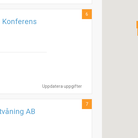
6
- Konferens
Uppdatera uppgifter
7
tvåning AB