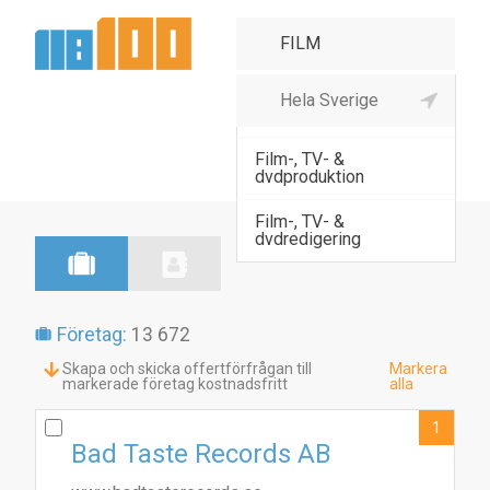
Film-, TV- &
dvddistribution
Film-, TV- &
dvdproduktion
Film-, TV- &
dvdredigering
Företag:
13 672
Skapa och skicka offertförfrågan till
Markera
markerade företag kostnadsfritt
alla
1
Bad Taste Records AB