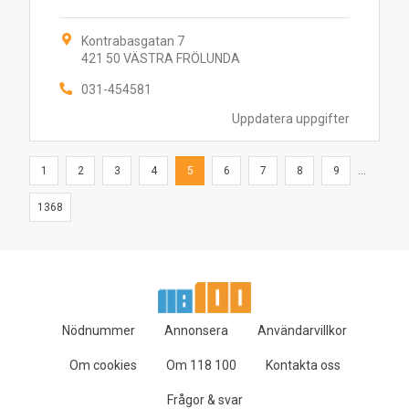
Kontrabasgatan 7
421 50 VÄSTRA FRÖLUNDA
031-454581
Uppdatera uppgifter
1
2
3
4
5
6
7
8
9
...
1368
Nödnummer
Annonsera
Användarvillkor
Om cookies
Om 118 100
Kontakta oss
Frågor & svar