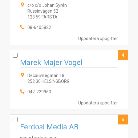
c/o c/o Johan Syrén
Russinvägen 52
123 59 FARSTA
08-6405822
Uppdatera uppgifter
4
Marek Majer Vogel
Decauvillegatan 18
252 30 HELSINGBORG
042-229960
Uppdatera uppgifter
5
Ferdosi Media AB
www.ferdosi.com