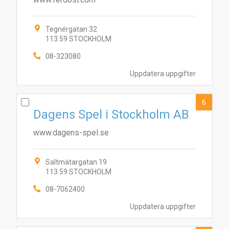
Tegnérgatan 32
113 59 STOCKHOLM
08-323080
Uppdatera uppgifter
6
7
8
3
5
6
9
2
10
Dagens Spel i Stockholm AB
1
4
www.dagens-spel.se
Saltmätargatan 19
113 59 STOCKHOLM
08-7062400
Uppdatera uppgifter