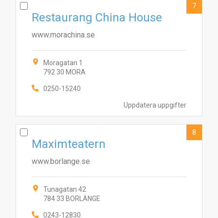
7
Restaurang China House
www.morachina.se
Moragatan 1
792 30 MORA
0250-15240
Uppdatera uppgifter
8
Maximteatern
www.borlange.se
Tunagatan 42
784 33 BORLÄNGE
0243-12830