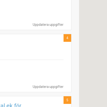
Uppdatera uppgifter
4
Uppdatera uppgifter
5
al ek för