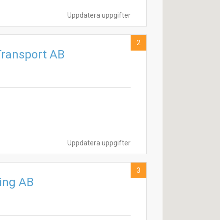
Uppdatera uppgifter
2
Transport AB
Uppdatera uppgifter
3
ding AB