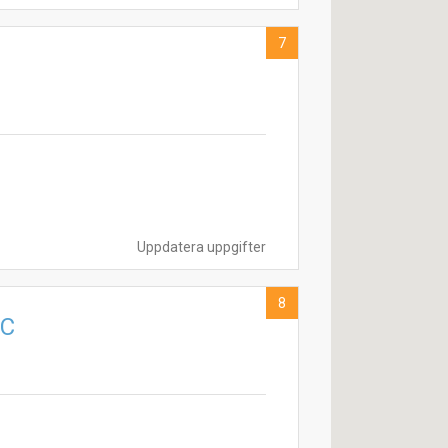
7
Uppdatera uppgifter
8
CC