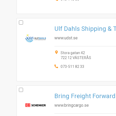
Ulf Dahls Shipping & 
www.udst.se
Stora gatan 42
722 12 VÄSTERÅS
073-511 82 33
Bring Freight Forwar
www.bringcargo.se