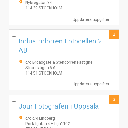
Nybrogatan 34
114 39 STOCKHOLM
Uppdatera uppgifter
2
Industridörren Fotocellen 2
AB
c/o Broadgate & Stendörren Fastighe
Strandvägen 5 A
114 51 STOCKHOLM
Uppdatera uppgifter
3
Jour Fotografen i Uppsala
c/o c/o Lindberg
Portalgatan 4 H Lgh1102