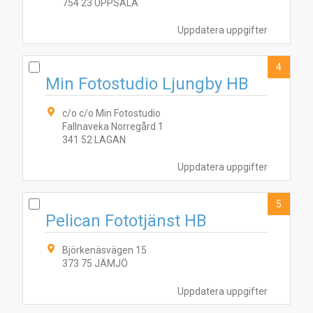
754 23 UPPSALA
Uppdatera uppgifter
4
Min Fotostudio Ljungby HB
c/o c/o Min Fotostudio
Fallnaveka Norregård 1
341 52 LAGAN
Uppdatera uppgifter
5
Pelican Fototjänst HB
Björkenäsvägen 15
373 75 JÄMJÖ
Uppdatera uppgifter
1
2
3
6
8
7
9
4
5