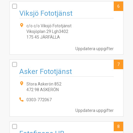
6
Viksjö Fototjänst
c/o c/o Viksjö Fototjänst
Viksjöplan 29 Lgh3402
175 45 JÄRFÄLLA
Uppdatera uppgifter
7
Asker Fototjänst
Stora Askerön 852
472 98 ASKERÖN
0303-772067
Uppdatera uppgifter
8