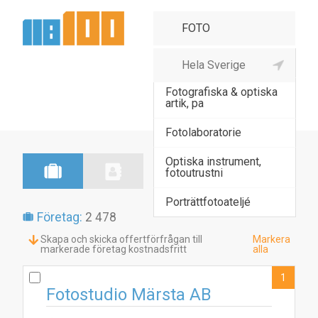
Fotoaffär
Fotografiska & optiska
artik, pa
Fotolaboratorie
Optiska instrument,
fotoutrustni
Porträttfotoateljé
Företag:
2 478
Skapa och skicka offertförfrågan till
Markera
markerade företag kostnadsfritt
alla
1
Fotostudio Märsta AB