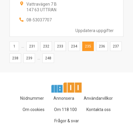
Vattravägen 7 B
147 63 UTTRAN
08-53037707
Uppdatera uppgifter
1
...
231
232
233
234
235
236
237
238
239
...
248
Nödnummer
Annonsera
Användarvillkor
Om cookies
Om 118 100
Kontakta oss
Frågor & svar