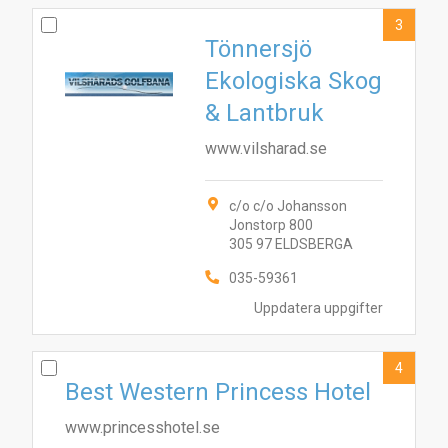
3
Tönnersjö
Ekologiska Skog
& Lantbruk
www.vilsharad.se
c/o c/o Johansson
Jonstorp 800
305 97 ELDSBERGA
035-59361
Uppdatera uppgifter
4
Best Western Princess Hotel
www.princesshotel.se