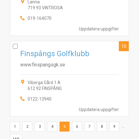
Lanna
719 93 VINTROSA
019-164070
Uppdatera uppgifter
10
Finspångs Golfklubb
www.finspangsgk.se
Viberga Gård 1 A
612 92 FINSPÅNG
0122-13940
Uppdatera uppgifter
1
2
3
4
5
6
7
8
9
...