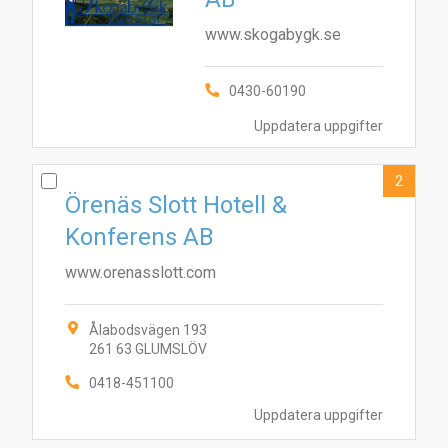
www.skogabygk.se
0430-60190
Uppdatera uppgifter
2
Örenäs Slott Hotell &
Konferens AB
www.orenasslott.com
Ålabodsvägen 193
261 63 GLUMSLÖV
0418-451100
Uppdatera uppgifter