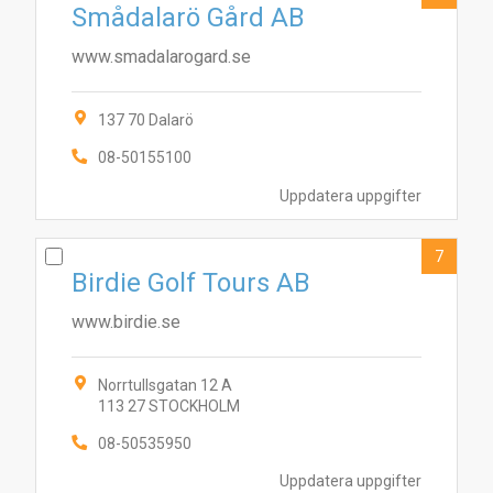
Smådalarö Gård AB
www.smadalarogard.se
137 70 Dalarö
08-50155100
Uppdatera uppgifter
7
Birdie Golf Tours AB
www.birdie.se
Norrtullsgatan 12 A
113 27 STOCKHOLM
08-50535950
Uppdatera uppgifter