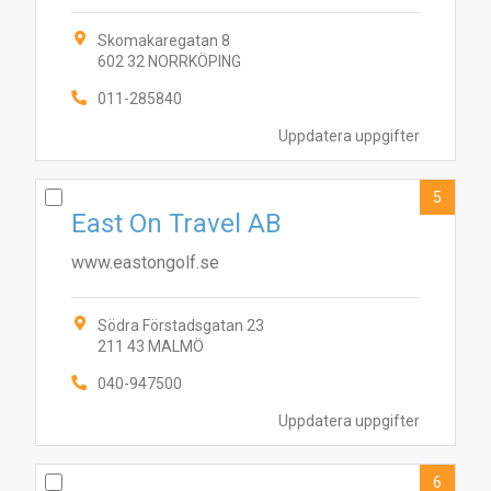
Skomakaregatan 8
602 32 NORRKÖPING
011-285840
Uppdatera uppgifter
5
East On Travel AB
www.eastongolf.se
Södra Förstadsgatan 23
211 43 MALMÖ
9
7
8
10
4
6
3
2
5
040-947500
Uppdatera uppgifter
6