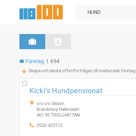
Företag:
1 694
Skapa och skicka offertförfrågan till markerade företag
Kicki's Hundpensionat
c/o c/o Olsson
Brandstorp Hallevadet
461 95 TROLLHÄTTAN
0520-423112