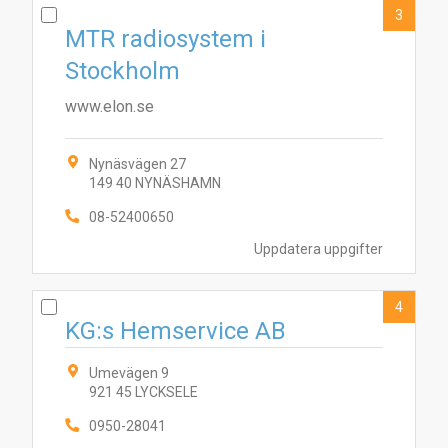
3
MTR radiosystem i
Stockholm
www.elon.se
Nynäsvägen 27
149 40 NYNÄSHAMN
08-52400650
4
2
3
6
7
1
Uppdatera uppgifter
4
KG:s Hemservice AB
Umevägen 9
921 45 LYCKSELE
0950-28041