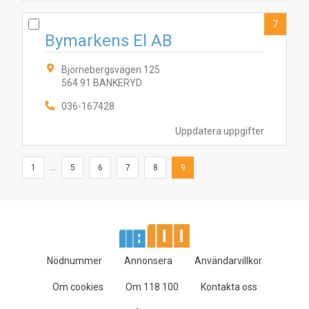
7
Bymarkens El AB
Björnebergsvägen 125
564 91 BANKERYD
036-167428
Uppdatera uppgifter
1
...
5
6
7
8
9
Nödnummer
Annonsera
Användarvillkor
Om cookies
Om 118 100
Kontakta oss