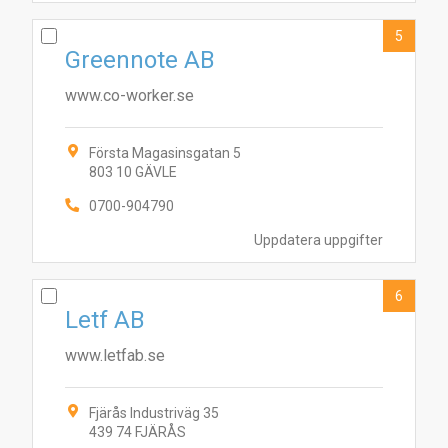
5
Greennote AB
www.co-worker.se
8
4
5
1
2
10
3
6
7
Första Magasinsgatan 5
803 10 GÄVLE
0700-904790
Uppdatera uppgifter
6
Letf AB
www.letfab.se
Fjärås Industriväg 35
439 74 FJÄRÅS