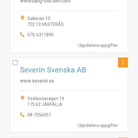
www.bang-olufsen.com
Gallerian 10
722 13 VÄSTERÅS
070-6311890
Uppdatera uppgifter
2
Severin Svenska AB
www.severin.se
Veddestavägen 19
175 62 JÄRFÄLLA
08-7556951
Uppdatera uppgifter