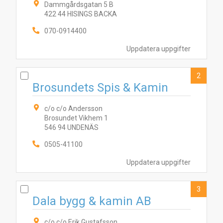
Dammgårdsgatan 5 B
422 44 HISINGS BACKA
070-0914400
Uppdatera uppgifter
2
Brosundets Spis & Kamin
c/o c/o Andersson
Brosundet Vikhem 1
546 94 UNDENÄS
0505-41100
Uppdatera uppgifter
3
Dala bygg & kamin AB
c/o c/o Erik Gustafsson