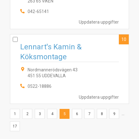
263 65 VIKEN
042-65141
Uppdatera uppgifter
10
Lennart's Kamin &
Köksmontage
Nordmannerödsvägen 43
451 55 UDDEVALLA
0522-18886
Uppdatera uppgifter
1
2
3
4
5
6
7
8
9
...
17