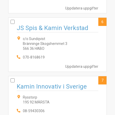
Uppdatera uppgifter
3
5
7
2
10
1
6
8
4
6
9
JS Spis & Kamin Verkstad
c/o Sundqvist
Bränninge Skogshemmet 3
566 36 HABO
070-8168619
Uppdatera uppgifter
7
Kamin Innovativ i Sverige
Rysstorp
195 92 MÄRSTA
08-59430306