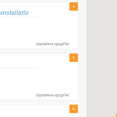
4
installatör
Uppdatera uppgifter
5
Uppdatera uppgifter
6