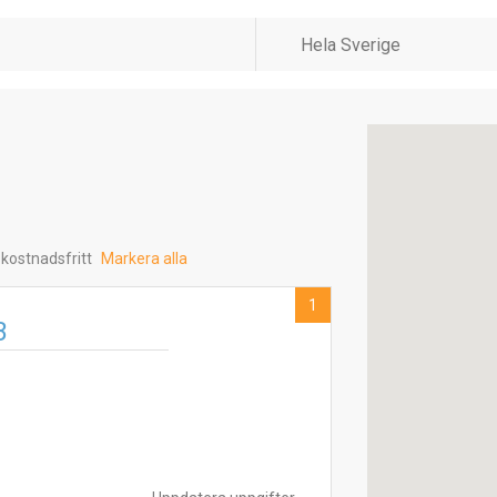
 kostnadsfritt
Markera alla
1
B