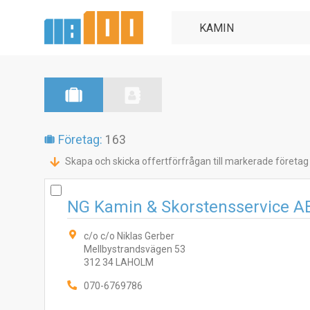
Företag:
163
Skapa och skicka offertförfrågan till markerade företag
NG Kamin & Skorstensservice A
c/o c/o Niklas Gerber
Mellbystrandsvägen 53
312 34 LAHOLM
070-6769786