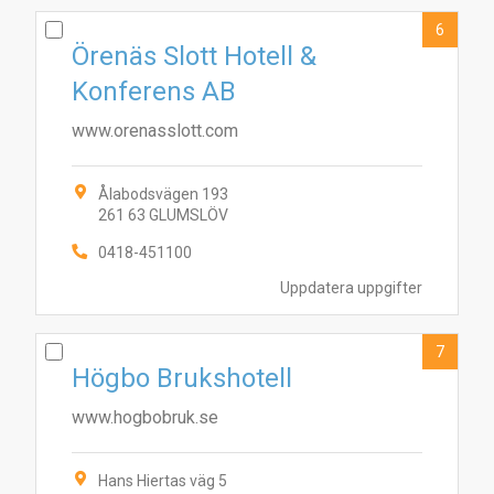
6
Örenäs Slott Hotell &
Konferens AB
www.orenasslott.com
Ålabodsvägen 193
261 63 GLUMSLÖV
0418-451100
Uppdatera uppgifter
7
Högbo Brukshotell
www.hogbobruk.se
Hans Hiertas väg 5