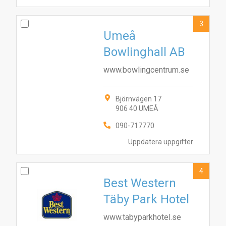
3
Umeå
Bowlinghall AB
www.bowlingcentrum.se
Björnvägen 17
906 40 UMEÅ
090-717770
Uppdatera uppgifter
4
Best Western
Täby Park Hotel
www.tabyparkhotel.se