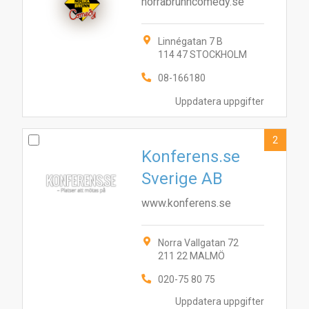
norrabrunncomedy.se
Linnégatan 7 B
114 47 STOCKHOLM
08-166180
Uppdatera uppgifter
2
Konferens.se
Sverige AB
www.konferens.se
Norra Vallgatan 72
211 22 MALMÖ
020-75 80 75
Uppdatera uppgifter