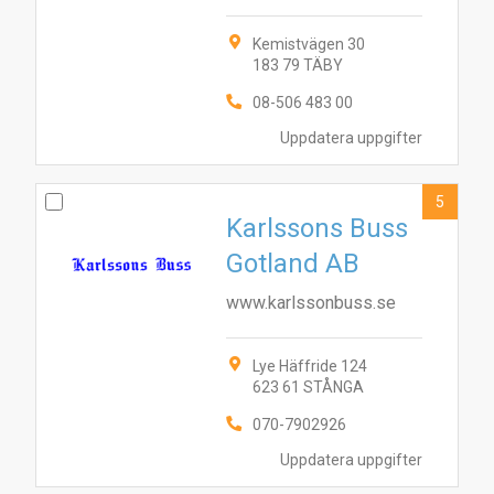
Kemistvägen 30
183 79 TÄBY
08-506 483 00
Uppdatera uppgifter
5
Karlssons Buss
Gotland AB
www.karlssonbuss.se
3
Lye Häffride 124
7
1
4
9
10
8
5
2
6
623 61 STÅNGA
070-7902926
Uppdatera uppgifter