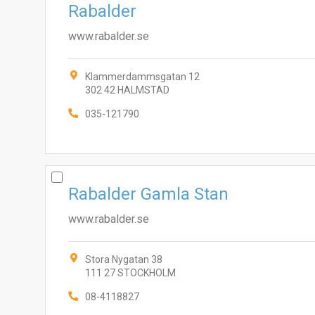
Rabalder
www.rabalder.se
Klammerdammsgatan 12
302 42 HALMSTAD
035-121790
Rabalder Gamla Stan
www.rabalder.se
Stora Nygatan 38
111 27 STOCKHOLM
08-4118827