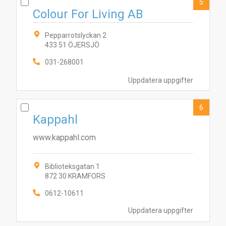
5
Colour For Living AB
Pepparrotslyckan 2
433 51 ÖJERSJÖ
6
2
3
4
7
031-268001
1
5
10
9
Uppdatera uppgifter
6
Kappahl
www.kappahl.com
Biblioteksgatan 1
872 30 KRAMFORS
0612-10611
Uppdatera uppgifter