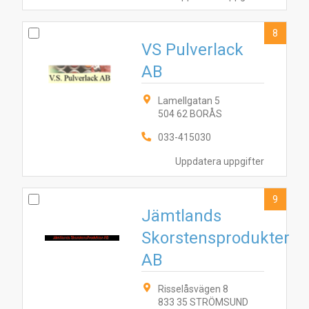
8
VS Pulverlack
AB
Lamellgatan 5
504 62 BORÅS
033-415030
Uppdatera uppgifter
9
Jämtlands
Skorstensprodukter
AB
Risselåsvägen 8
833 35 STRÖMSUND