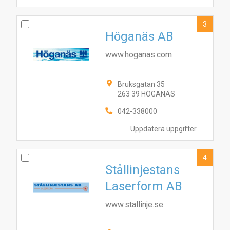
3
Höganäs AB
www.hoganas.com
Bruksgatan 35
263 39 HÖGANÄS
042-338000
Uppdatera uppgifter
4
Stållinjestans
Laserform AB
www.stallinje.se