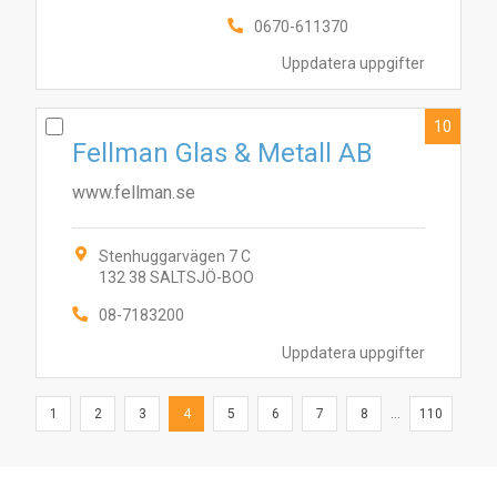
0670-611370
Uppdatera uppgifter
10
Fellman Glas & Metall AB
www.fellman.se
Stenhuggarvägen 7 C
132 38 SALTSJÖ-BOO
08-7183200
Uppdatera uppgifter
1
2
3
4
5
6
7
8
...
110