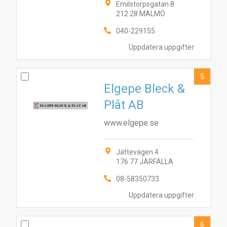
Emilstorpsgatan 8
212 28 MALMÖ
040-229155
Uppdatera uppgifter
5
Elgepe Bleck &
Plåt AB
www.elgepe.se
9
10
5
8
2
7
6
3
1
4
Jättevägen 4
176 77 JÄRFÄLLA
08-58350733
Uppdatera uppgifter
6