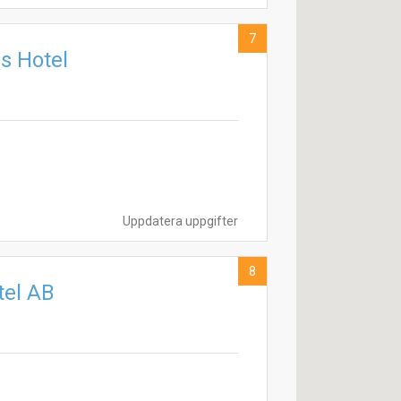
7
s Hotel
Uppdatera uppgifter
8
tel AB