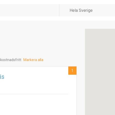
 kostnadsfritt
Markera alla
1
is