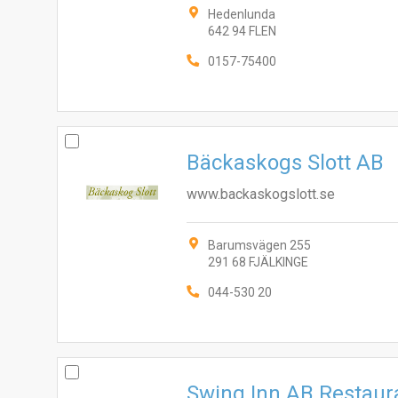
Hedenlunda
642 94 FLEN
0157-75400
Bäckaskogs Slott AB
www.backaskogslott.se
Barumsvägen 255
291 68 FJÄLKINGE
044-530 20
Swing Inn AB Restau