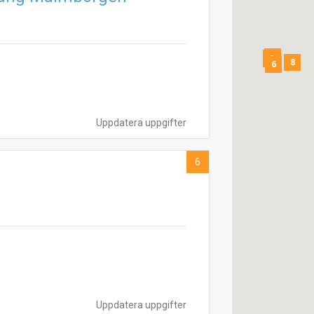
7
1
9
8
6
Uppdatera uppgifter
6
Uppdatera uppgifter