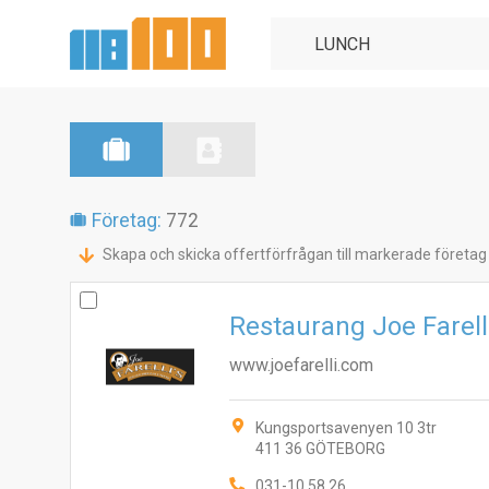
Företag:
772
Skapa och skicka offertförfrågan till markerade företag
Restaurang Joe Farell
www.joefarelli.com
Kungsportsavenyen 10 3tr
411 36 GÖTEBORG
031-10 58 26