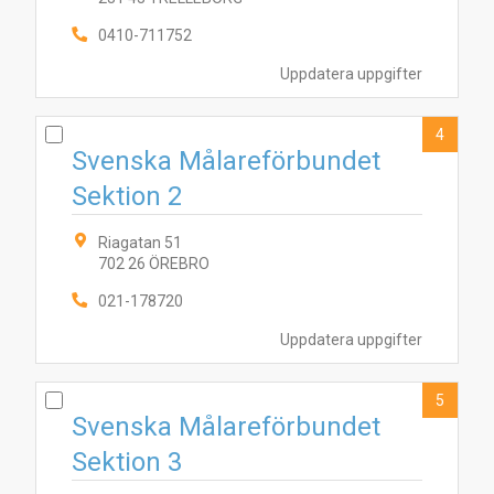
0410-711752
1
5
4
2
6
3
Uppdatera uppgifter
4
Svenska Målareförbundet
Sektion 2
Riagatan 51
702 26 ÖREBRO
021-178720
Uppdatera uppgifter
5
Svenska Målareförbundet
Sektion 3