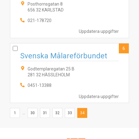
Posthornsgatan 8
656 32 KARLSTAD
021-178720
Uppdatera uppgifter
6
Svenska Målareförbundet
Godtemplaregatan 25 B
281 32 HÄSSLEHOLM
0451-13388
Uppdatera uppgifter
1
...
30
31
32
33
34