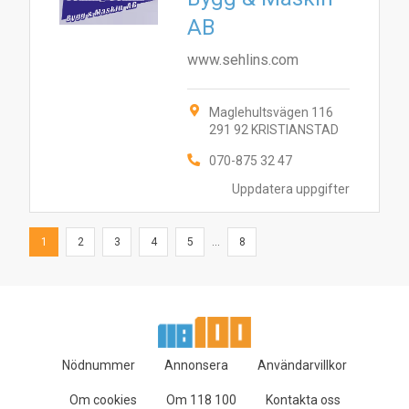
AB
www.sehlins.com
Maglehultsvägen 116
291 92 KRISTIANSTAD
070-875 32 47
Uppdatera uppgifter
1
2
3
4
5
...
8
Nödnummer
Annonsera
Användarvillkor
Om cookies
Om 118 100
Kontakta oss