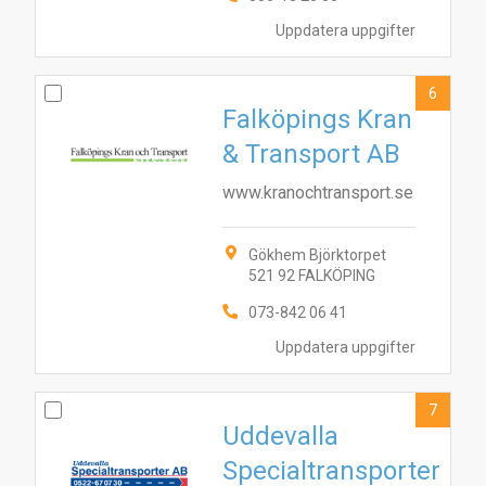
8
4
3
9
7
1
5
6
2
Uppdatera uppgifter
6
Falköpings Kran
& Transport AB
www.kranochtransport.se
Gökhem Björktorpet
521 92 FALKÖPING
073-842 06 41
Uppdatera uppgifter
7
Uddevalla
Specialtransporter