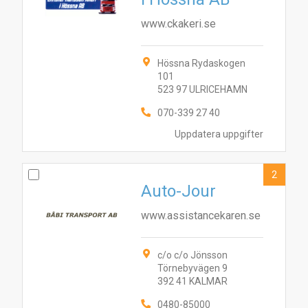
www.ckakeri.se
Hössna Rydaskogen
101
523 97 ULRICEHAMN
070-339 27 40
Uppdatera uppgifter
2
Auto-Jour
www.assistancekaren.se
c/o c/o Jönsson
Törnebyvägen 9
392 41 KALMAR
0480-85000