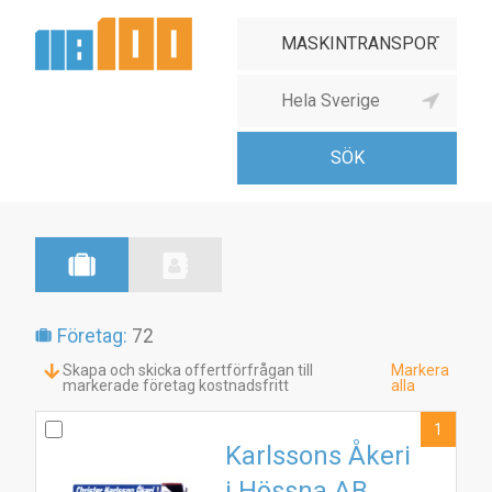
Företag:
72
Skapa och skicka offertförfrågan till
Markera
markerade företag kostnadsfritt
alla
1
Karlssons Åkeri
i Hössna AB