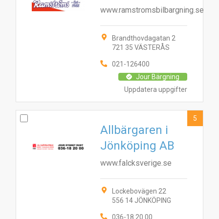
www.ramstromsbilbargning.se
Brandthovdagatan 2
721 35 VÄSTERÅS
021-126400
Jour Bärgning
Uppdatera uppgifter
5
Allbärgaren i
Jönköping AB
www.falcksverige.se
Lockebovägen 22
556 14 JÖNKÖPING
036-18 20 00