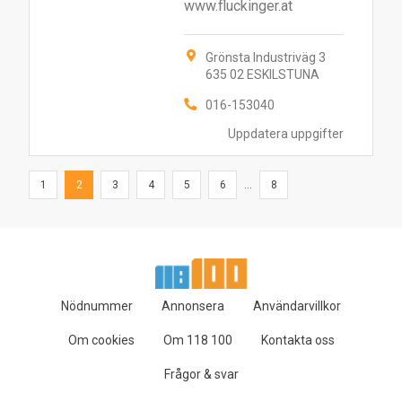
www.fluckinger.at
Grönsta Industriväg 3
635 02 ESKILSTUNA
016-153040
Uppdatera uppgifter
1
2
3
4
5
6
...
8
Nödnummer
Annonsera
Användarvillkor
Om cookies
Om 118 100
Kontakta oss
Frågor & svar