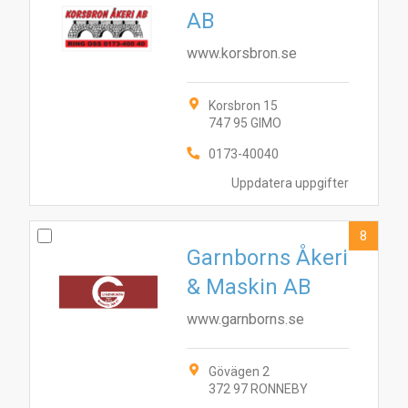
AB
www.korsbron.se
Korsbron 15
747 95 GIMO
0173-40040
Uppdatera uppgifter
8
Garnborns Åkeri
& Maskin AB
www.garnborns.se
Gövägen 2
372 97 RONNEBY