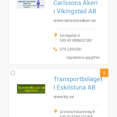
Carlssons Åkeri
i Vikingstad AB
www.carlssonsakeri.se
Gerdgatan 6
590 49 VIKINGSTAD
070-2395581
Uppdatera uppgifter
5
Transportbolaget
i Eskilstuna AB
www.trp.se
1
7
Grönsta Industriväg 8
10
3
5
6
9
4
2
8
635 02 ESKILSTUNA