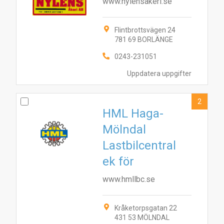
www.nylensakeri.se
Flintbrottsvägen 24
781 69 BORLÄNGE
0243-231051
Uppdatera uppgifter
2
HML Haga-
Mölndal
Lastbilcentral
ek för
www.hmllbc.se
Kråketorpsgatan 22
431 53 MÖLNDAL