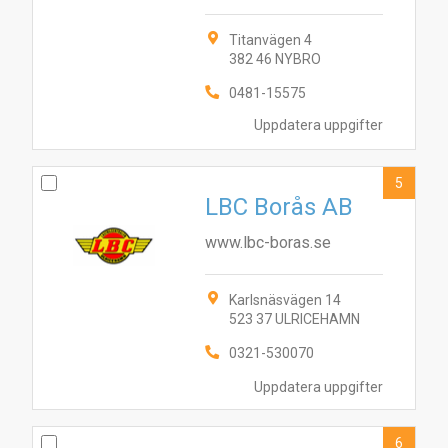
Titanvägen 4
382 46 NYBRO
0481-15575
Uppdatera uppgifter
5
LBC Borås AB
www.lbc-boras.se
Karlsnäsvägen 14
523 37 ULRICEHAMN
0321-530070
Uppdatera uppgifter
6
2
9
7
1
5
10
8
4
3
6