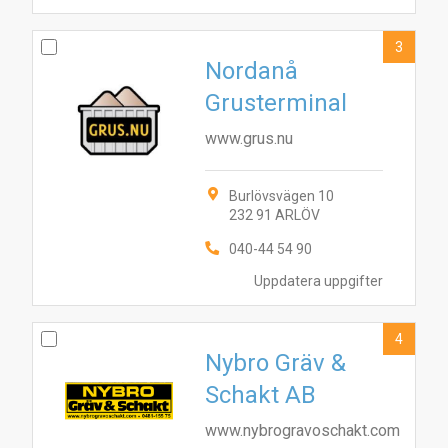
3
Nordanå
Grusterminal
www.grus.nu
Burlövsvägen 10
232 91 ARLÖV
040-44 54 90
Uppdatera uppgifter
4
Nybro Gräv &
Schakt AB
www.nybrogravoschakt.com