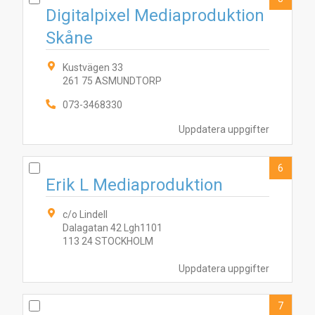
Digitalpixel Mediaproduktion
Skåne
Kustvägen 33
261 75 ASMUNDTORP
9
1
6
8
3
10
2
4
5
7
073-3468330
Uppdatera uppgifter
6
Erik L Mediaproduktion
c/o Lindell
Dalagatan 42 Lgh1101
113 24 STOCKHOLM
Uppdatera uppgifter
7