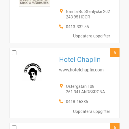
Gamla Bo Stenlycke 202
243 95 HÖÖR
0413-332 55
Uppdatera uppgifter
5
Hotel Chaplin
www.hotelchaplin.com
Östergatan 108
261 34 LANDSKRONA
0418-16335
2
8
7
10
3
6
5
1
4
9
Uppdatera uppgifter
6