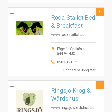
3
Röda Stallet Bed
& Breakfast
www.rodastallet.se
Fågelås Spakås 4
544 94 HJO
0503-121 12
Uppdatera uppgifter
4
Ringsjö Krog &
Wärdshus
www.ringsjowardshus.se