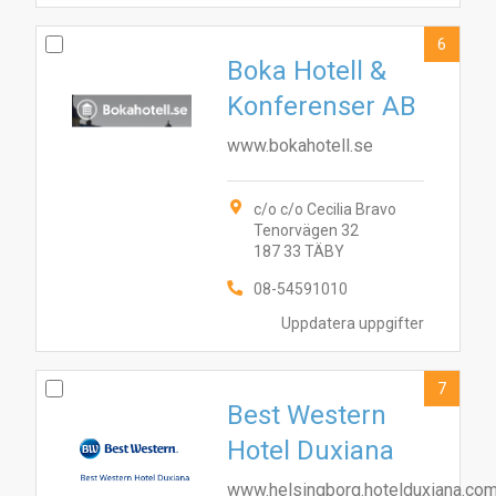
6
Boka Hotell &
Konferenser AB
www.bokahotell.se
c/o c/o Cecilia Bravo
Tenorvägen 32
187 33 TÄBY
08-54591010
Uppdatera uppgifter
7
Best Western
Hotel Duxiana
www.helsingborg.hotelduxiana.co