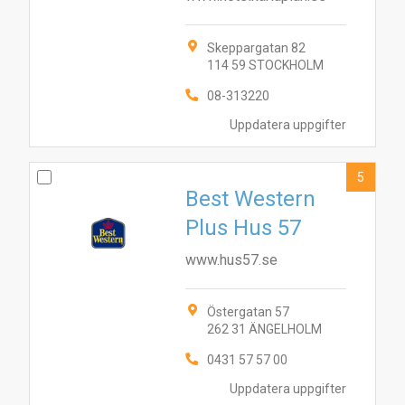
Skeppargatan 82
114 59 STOCKHOLM
08-313220
Uppdatera uppgifter
5
Best Western
Plus Hus 57
www.hus57.se
Östergatan 57
262 31 ÄNGELHOLM
3
8
4
6
9
2
1
5
7
0431 57 57 00
Uppdatera uppgifter