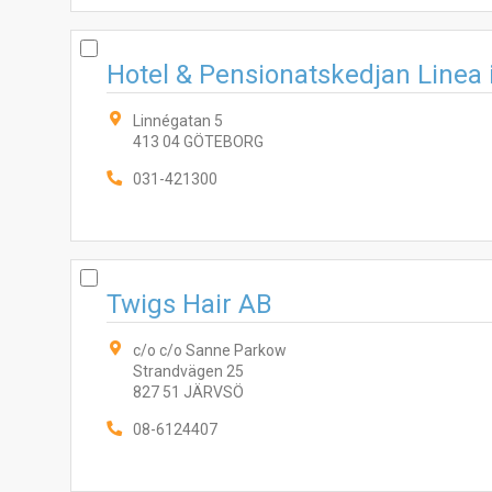
Hotel & Pensionatskedjan Linea 
Linnégatan 5
413 04 GÖTEBORG
031-421300
Twigs Hair AB
c/o c/o Sanne Parkow
Strandvägen 25
827 51 JÄRVSÖ
08-6124407