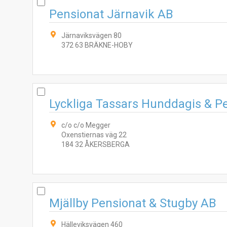
Pensionat Järnavik AB
Järnaviksvägen 80
372 63 BRÄKNE-HOBY
Lyckliga Tassars Hunddagis & P
c/o c/o Megger
Oxenstiernas väg 22
184 32 ÅKERSBERGA
Mjällby Pensionat & Stugby AB
Hälleviksvägen 460