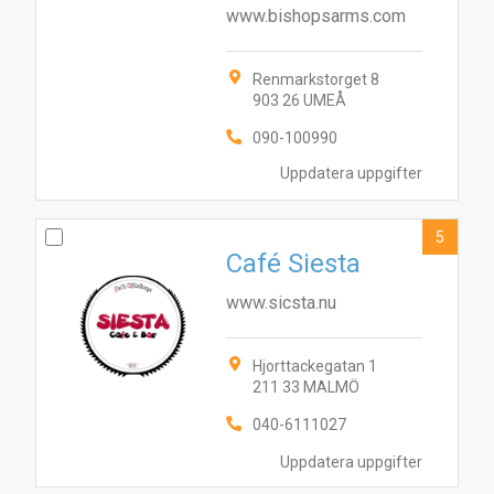
www.bishopsarms.com
Renmarkstorget 8
903 26 UMEÅ
090-100990
Uppdatera uppgifter
5
Café Siesta
www.sicsta.nu
Hjorttackegatan 1
211 33 MALMÖ
040-6111027
4
Uppdatera uppgifter
1
8
7
9
6
10
2
3
5