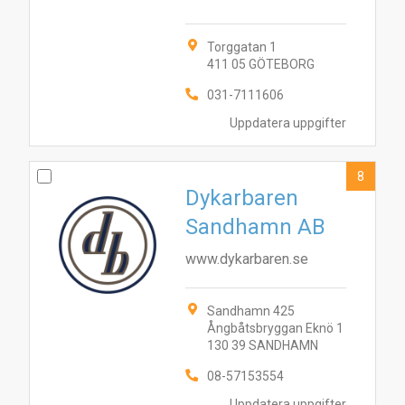
Torggatan 1
411 05 GÖTEBORG
031-7111606
Uppdatera uppgifter
8
Dykarbaren
Sandhamn AB
www.dykarbaren.se
Sandhamn 425
Ångbåtsbryggan Eknö 1
130 39 SANDHAMN
08-57153554
Uppdatera uppgifter