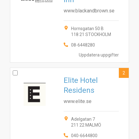
www.blackandbrown.se
Hornsgatan 50 B
118 21 STOCKHOLM
08-6448280
Uppdatera uppgifter
2
Elite Hotel
Residens
www.elite.se
Adelgatan 7
211 22 MALMÖ
040-6644800