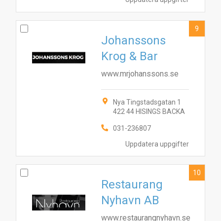
9
Johanssons
Krog & Bar
www.mrjohanssons.se
Nya Tingstadsgatan 1
422 44 HISINGS BACKA
031-236807
Uppdatera uppgifter
10
Restaurang
Nyhavn AB
www.restaurangnyhavn.se