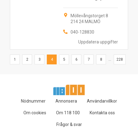
Möllevångstorget 8
214 24 MALMÖ
040-128830
Uppdatera uppgifter
1
2
3
4
5
6
7
8
...
228
Nödnummer
Annonsera
Användarvillkor
Om cookies
Om 118 100
Kontakta oss
Frågor & svar