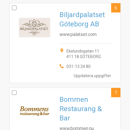
6
Biljardpalatset
Göteborg AB
www.palatset.com
Ekelundsgatan 11
411 18 GÖTEBORG
031-13 24 80
Uppdatera uppgifter
7
Bommen
Restaurang &
Bar
www.bommen.nu