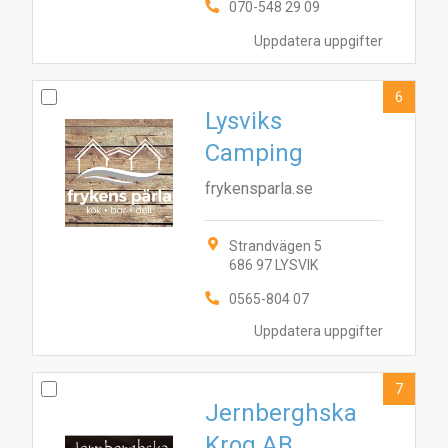
070-548 29 09
6
7
10
2
1
3
4
5
8
9
Uppdatera uppgifter
6
Lysviks
Camping
frykensparla.se
Strandvägen 5
686 97 LYSVIK
0565-804 07
Uppdatera uppgifter
7
Jernberghska
Krog AB