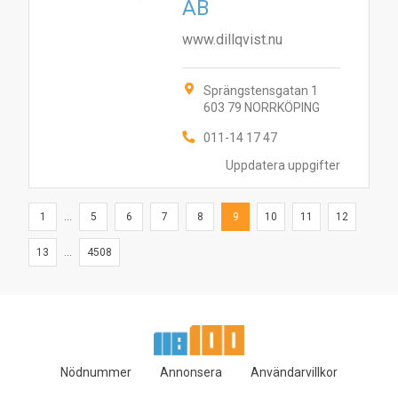
AB
www.dillqvist.nu
Sprängstensgatan 1
603 79 NORRKÖPING
011-14 17 47
Uppdatera uppgifter
1
...
5
6
7
8
9
10
11
12
13
...
4508
Nödnummer
Annonsera
Användarvillkor