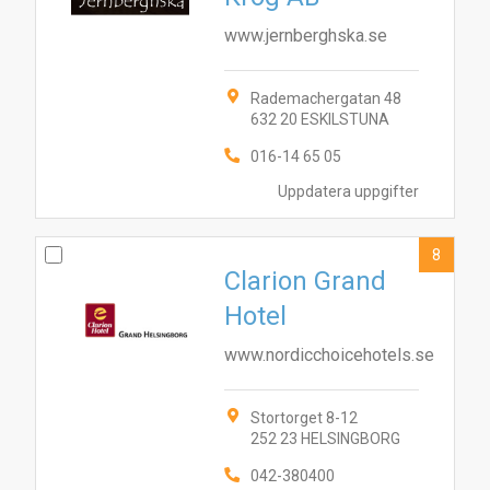
www.jernberghska.se
Rademachergatan 48
632 20 ESKILSTUNA
016-14 65 05
Uppdatera uppgifter
8
Clarion Grand
Hotel
www.nordicchoicehotels.se
Stortorget 8-12
252 23 HELSINGBORG
042-380400