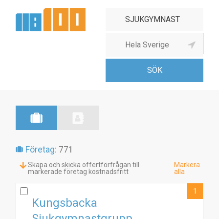
Sjukgymnastmottagning
Företag:
771
Skapa och skicka offertförfrågan till
Markera
markerade företag kostnadsfritt
alla
1
Kungsbacka
Sjukgymnastgrupp