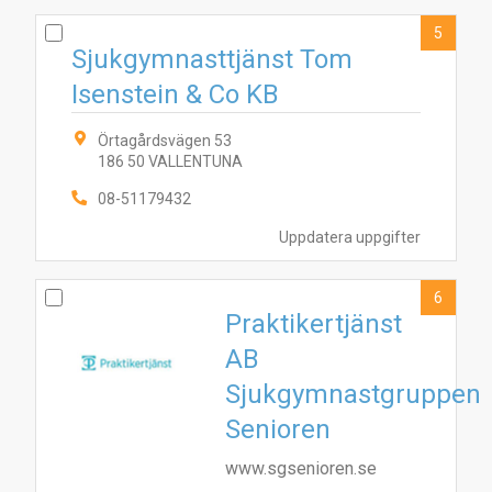
5
Sjukgymnasttjänst Tom
Isenstein & Co KB
Örtagårdsvägen 53
186 50 VALLENTUNA
08-51179432
Uppdatera uppgifter
10
7
3
4
5
9
1
6
8
2
6
Praktikertjänst
AB
Sjukgymnastgruppen
Senioren
www.sgsenioren.se