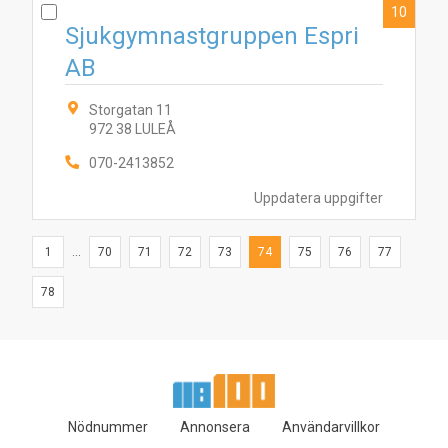
10
Sjukgymnastgruppen Espri
AB
Storgatan 11
972 38 LULEÅ
070-2413852
Uppdatera uppgifter
1
...
70
71
72
73
74
75
76
77
78
Nödnummer
Annonsera
Användarvillkor