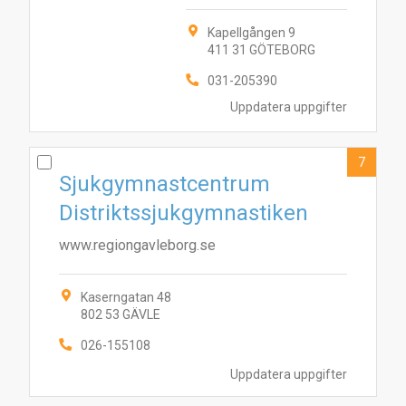
Kapellgången 9
411 31 GÖTEBORG
031-205390
Uppdatera uppgifter
7
Sjukgymnastcentrum
Distriktssjukgymnastiken
www.regiongavleborg.se
Kaserngatan 48
802 53 GÄVLE
026-155108
Uppdatera uppgifter