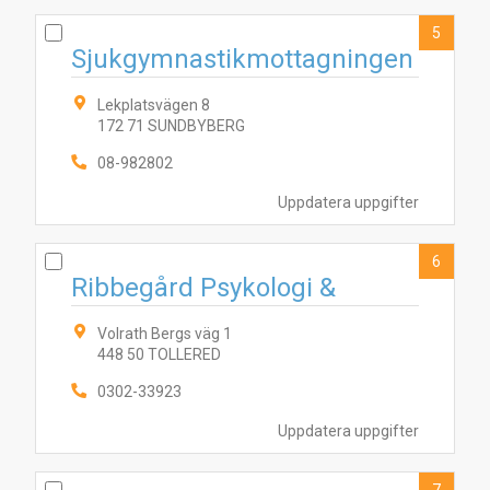
5
Sjukgymnastikmottagningen
Lekplatsvägen 8
10
4
172 71 SUNDBYBERG
8
2
5
9
6
3
1
7
08-982802
Uppdatera uppgifter
6
Ribbegård Psykologi &
Volrath Bergs väg 1
448 50 TOLLERED
0302-33923
Uppdatera uppgifter