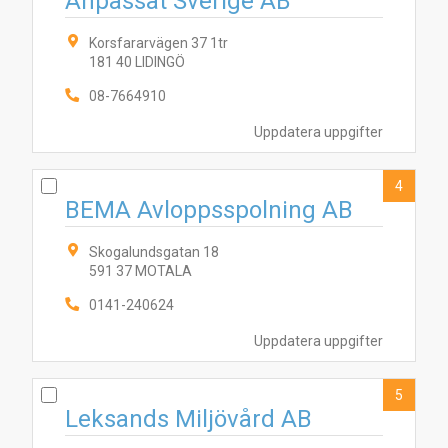
Anpassat Sverige AB
Korsfararvägen 37 1tr
181 40 LIDINGÖ
08-7664910
Uppdatera uppgifter
4
BEMA Avloppsspolning AB
Skogalundsgatan 18
591 37 MOTALA
8
5
7
6
1
2
3
4
0141-240624
Uppdatera uppgifter
5
Leksands Miljövård AB