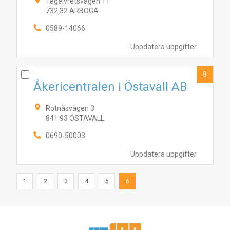
Tegelvretsvägen 11
732 32 ARBOGA
0589-14066
Uppdatera uppgifter
8
Åkericentralen i Östavall AB
Rotnäsvägen 3
841 93 ÖSTAVALL
0690-50003
Uppdatera uppgifter
1
2
3
4
5
6